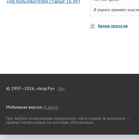
Для пользователей старше 16 лет
В опросе приняло участи
Архив опросов
© 1997—2026, «Астр.Ру»
16+
Мобильная версия
m.astr.ru
При любом копировании материалов сайта ссылка (в интернете —
прямая гиперссылка) на источник обязательна.